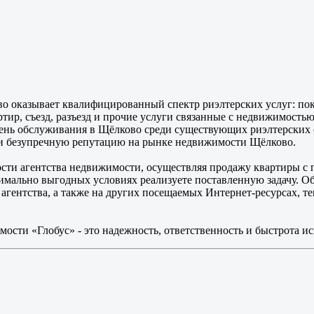
о оказывает квалифицированный спектр риэлтерских услуг: пок
ртир, съезд, разъезд и прочие услуги связанные с недвижимость
вень обслуживания в Щёлково среди существующих риэлтерских
и безупречную репутацию на рынке недвижимости Щёлково.
ости агентства недвижимости, осуществляя продажу квартиры с
имально выгодных условиях реализуете поставленную задачу. О
гентства, а также на других посещаемых Интернет-ресурсах, т
сти «Глобус» - это надежность, ответственность и быстрота ис