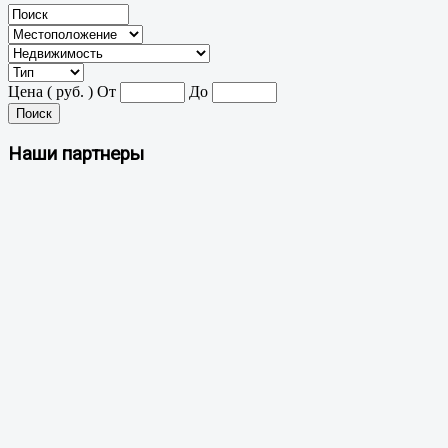
Цена ( руб. )
От
До
Поиск
Наши партнеры